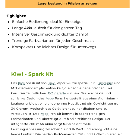
Zum Merkzettel hinzufügen
Produktnummer:
KIW_SPK-002
Hersteller:
Kiwi
GTIN:
3858895058944
Lagerbestand in Filialen anzeigen
Highlights:
Einfache Bedienung ideal für Einsteiger
Lange Akkulaufzeit für den ganzen Tag
Intensiver Geschmack und dichter Dampf
Trendige Farbvarianten für jeden Geschmack
Kompaktes und leichtes Design für unterwegs
Kiwi - Spark Kit
Das
Kiwi
Spark Kit von
Kiwi
Vapor wurde speziell für
Einsteiger
und
MTL-Backendampfer entwickelt, die nach einer einfachen und
benutzerfreundlichen
E-Zigarette
suchen. Das kompakte und