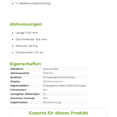
2.0 ml Tankvolumen
Side-Fill mit Silikonverschluss
Mit Polycarbonat
Drip Tip
oder Cotton-Filter verwendbar
6 verschiedene Farbvarianten: Schwarz, Blau, Grün,
Orange
, Pink
Rot
Lieferumfang
1 x Kiwi Spark Vape Pen
Mod
Akkuträger
1 x Kiwi Spark
Ersatz-Pod
0.8 Ohm
1 x Cotton
Drip Tip
1 x PC + Silikon Drip Tip
1 x Bedienungsanleitung