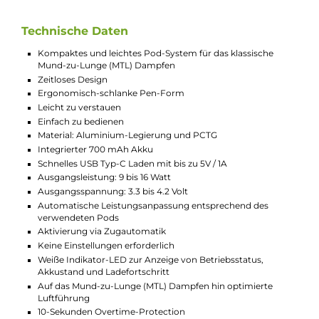
Mit dem integrierten 700 mAh Akku bietet das Kiwi
Spark Kit eine beeindruckende Ausdauer. Egal, ob du
den ganzen Tag unterwegs bist oder nur gelegentlich
dampfst, der Akku hält lange durch. Und dank des
USB Typ-C Anschlusses ist er auch im
Handumdrehen wieder aufgeladen. So bist du
jederzeit bereit, deine E-Zigarette zu nutzen.
Geschmack und Dampf
Der Kiwi Spark Pod mit 0.8 Ohm Mesh Coil sorgt für
intensiven Geschmack und dichten Dampf. Das Side-
Fill System macht das Nachfüllen von Liquid zum
Kinderspiel und verhindert lästiges Auslaufen. Ob du
dich für den klassischen oder gemütlichen Zug
entscheidest, du wirst stets ein großartiges
Geschmackserlebnis haben.
Vielseitige Farboptionen
Das Kiwi Spark Kit kommt in sechs trendigen Farben:
Schwarz, Blau, Grün, Orange, Pink und Rot. So kannst