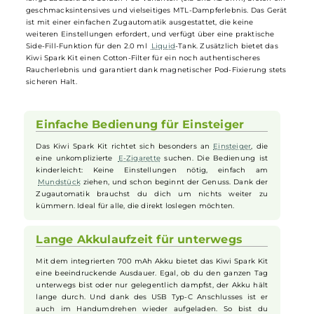
schlanke Design des
Vape
Pens, hergestellt aus einer Aluminium-
Legierung, bietet eine angenehme Haptik und ein Gewicht von nur
34 Gramm, wodurch das Gerät leicht zu handhaben und zu
verstauen ist. Das
Vape
Pen Kit kommt in sechs trendigen
Farbvarianten und überzeugt durch sein zeitloses Design. Der
integrierte 700 mAh Akku sorgt für eine optimale
Leistungsanpassung zwischen 9 und 16 Watt und ermöglicht eine
lange Laufzeit. Die beiden Pod-Varianten (0.8 und 1.2 Ohm) bieten ei
geschmacksintensives und vielseitiges MTL-Dampferlebnis. Das Ger
ist mit einer einfachen Zugautomatik ausgestattet, die keine
weiteren Einstellungen erfordert, und verfügt über eine praktische
Side-Fill-Funktion für den 2.0 ml
Liquid
-Tank. Zusätzlich bietet das
Kiwi Spark Kit einen Cotton-Filter für ein noch authentischeres
Raucherlebnis und garantiert dank magnetischer Pod-Fixierung stet
sicheren Halt.
Einfache Bedienung für Einsteiger
Das Kiwi Spark Kit richtet sich besonders an
Einsteiger
, die
eine unkomplizierte
E-Zigarette
suchen. Die Bedienung ist
kinderleicht: Keine Einstellungen nötig, einfach am
Mundstück
ziehen, und schon beginnt der Genuss. Dank der