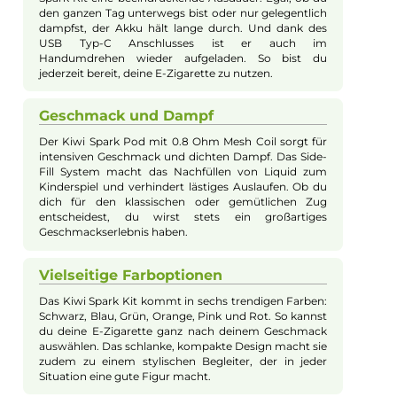
zeitloses Design. Der integrierte 700 mAh Akku sorgt für eine
optimale Leistungsanpassung zwischen 9 und 16 Watt und
ermöglicht eine lange Laufzeit. Die beiden Pod-Varianten (0.8
und 1.2 Ohm) bieten ein geschmacksintensives und vielseitige
MTL-Dampferlebnis. Das Gerät ist mit einer einfachen
Zugautomatik ausgestattet, die keine weiteren Einstellungen
erfordert, und verfügt über eine praktische Side-Fill-Funktion 
den 2.0 ml Liquid-Tank. Zusätzlich bietet das Kiwi Spark Kit ei
Cotton-Filter für ein noch authentischeres Raucherlebnis und
garantiert dank magnetischer Pod-Fixierung stets sicheren Ha
Einfache Bedienung für Einsteiger
Das Kiwi Spark Kit richtet sich besonders an
Einsteiger, die eine unkomplizierte E-Zigarette
suchen. Die Bedienung ist kinderleicht: Keine
Einstellungen nötig, einfach am Mundstück ziehen,
und schon beginnt der Genuss. Dank der
Zugautomatik brauchst du dich um nichts weiter zu
kümmern. Ideal für alle, die direkt loslegen möchten.
Lange Akkulaufzeit für unterwegs