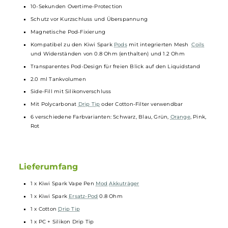
Integrierter 700 mAh Akku
Schnelles USB Typ-C Laden mit bis zu 5V / 1A
Ausgangsleistung: 9 bis 16 Watt
Ausgangsspannung: 3.3 bis 4.2 Volt
Automatische Leistungsanpassung entsprechend des
verwendeten
Pods
Aktivierung via Zugautomatik
Keine Einstellungen erforderlich
Weiße Indikator-LED zur Anzeige von Betriebsstatus, Akkustand
und Ladefortschritt
Auf das Mund-zu-Lunge (MTL) Dampfen hin optimierte
Luftführung
10-Sekunden Overtime-Protection
Schutz vor Kurzschluss und Überspannung
Magnetische Pod-Fixierung
Kompatibel zu den Kiwi Spark
Pods
mit integrierten Mesh
Coils
und Widerständen von 0.8 Ohm (enthalten) und 1.2 Ohm
Transparentes Pod-Design für freien Blick auf den Liquidstand