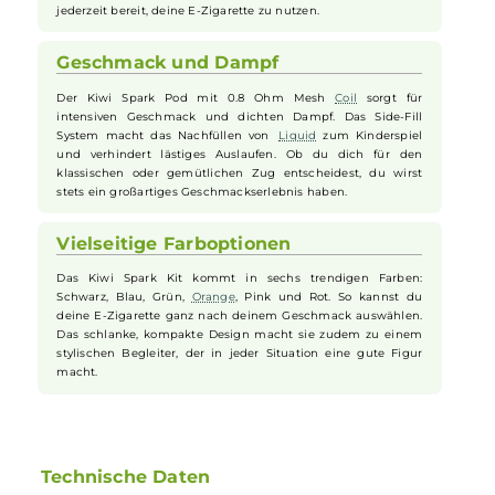
Zugautomatik brauchst du dich um nichts weiter zu
kümmern. Ideal für alle, die direkt loslegen möchten.
Lange Akkulaufzeit für unterwegs
Mit dem integrierten 700 mAh Akku bietet das Kiwi Spark Kit
eine beeindruckende Ausdauer. Egal, ob du den ganzen Tag
unterwegs bist oder nur gelegentlich dampfst, der Akku hält
lange durch. Und dank des USB Typ-C Anschlusses ist er
auch im Handumdrehen wieder aufgeladen. So bist du
jederzeit bereit, deine E-Zigarette zu nutzen.
Geschmack und Dampf
Der Kiwi Spark Pod mit 0.8 Ohm Mesh
Coil
sorgt für
intensiven Geschmack und dichten Dampf. Das Side-Fill
System macht das Nachfüllen von
Liquid
zum Kinderspiel
und verhindert lästiges Auslaufen. Ob du dich für den
klassischen oder gemütlichen Zug entscheidest, du wirst
stets ein großartiges Geschmackserlebnis haben.
Vielseitige Farboptionen