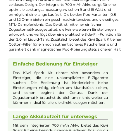
Jannik Ittenbach
Produkt-Manager & Experte
Bei Fragen zu diesem Artikel kontaktieren Sie unseren
Experten schnell und einfach per E-Mail:
E-Mail senden
Beschreibung
Kiwi - Spark Kit
Das Kiwi Spark Kit von Kiwi Vapor wurde speziell für Einsteiger
und MTL-Backendampfer entwickelt, die nach einer einfachen
und benutzerfreundlichen E-Zigarette suchen. Das kompakte
und schlanke Design des Vape Pens, hergestellt aus einer
Aluminium-Legierung, bietet eine angenehme Haptik und ein
Gewicht von nur 34 Gramm, wodurch das Gerät leicht zu
handhaben und zu verstauen ist. Das Vape Pen Kit kommt in
sechs trendigen Farbvarianten und überzeugt durch sein