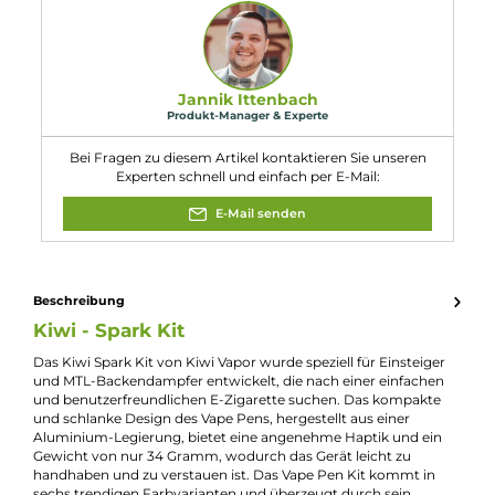
Abmessungen
Länge: 111.0 mm
Durchmesser: 15.5 mm
Gewicht: 34.0 g
Füllvolumen: 2.0 ml
Eigenschaften
Akkuform:
Interner Akku
Akkukapazität:
700mAh
Bauform:
Kompaktgerät
, Pod-System
Display:
LED Monochrom
Eigenschaften:
Einsteigerfreundlich
, Klein & Kompakt
Füllvolumen:
2ml
Geregelter Akkuträger:
Ja
Maximale Leistung:
16W
Zugverhalten:
Mouth-to-Lung
Experte für dieses Produkt