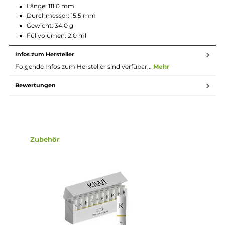
Aktivierung via Zugautomatik
Keine Einstellungen erforderlich
Weiße Indikator-LED zur Anzeige von Betriebsstatus,
Akkustand und Ladefortschritt
Auf das Mund-zu-Lunge (MTL) Dampfen hin optimierte
Luftführung
10-Sekunden Overtime-Protection
Schutz vor Kurzschluss und Überspannung
Magnetische Pod-Fixierung
Kompatibel zu den Kiwi Spark Pods mit integrierten Mesh
Coils und Widerständen von 0.8 Ohm (enthalten) und 1.2
Ohm
Transparentes Pod-Design für freien Blick auf den
Liquidstand
2.0 ml Tankvolumen
Side-Fill mit Silikonverschluss
Mit Polycarbonat Drip Tip oder Cotton-Filter verwendbar
6 verschiedene Farbvarianten: Schwarz, Blau, Grün, Orang
Pink, Rot
Lieferumfang