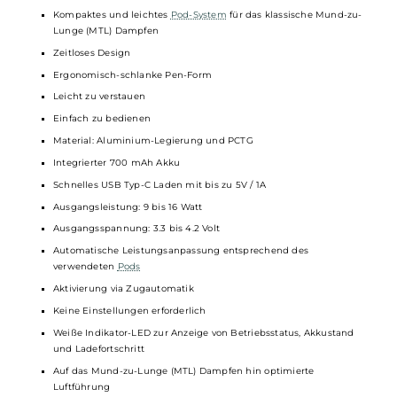
Das Kiwi Spark Kit kommt in sechs trendigen Farben:
Schwarz, Blau, Grün,
Orange
, Pink und Rot. So kannst du
deine E-Zigarette ganz nach deinem Geschmack auswählen.
Das schlanke, kompakte Design macht sie zudem zu einem
stylischen Begleiter, der in jeder Situation eine gute Figur
macht.
Technische Daten
Kompaktes und leichtes
Pod-System
für das klassische Mund-zu
Lunge (MTL) Dampfen
Zeitloses Design
Ergonomisch-schlanke Pen-Form
Leicht zu verstauen
Einfach zu bedienen
Material: Aluminium-Legierung und PCTG