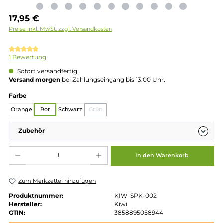
Regulärer Preis:
17,95 €
Preise inkl. MwSt. zzgl. Versandkosten
Durchschnittliche Bewertung von 5 von 5 Sternen
1 Bewertung
Sofort versandfertig.
Versand morgen
bei Zahlungseingang bis 13:00 Uhr.
auswählen
Farbe
Orange
Rot
Schwarz
Grün
(Diese Option ist zurzeit nicht verfügbar.)
Zubehör
Produkt Anzahl: Gib den gewünschten Wert ein oder benutze die Schaltflächen um die 
In den Warenkorb