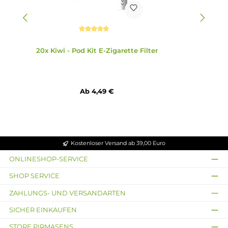
1 x Kiwi Spark Vape Pen Mod Akkuträger
1 x Kiwi Spark Ersatz-Pod 0.8 Ohm
1 x Cotton Drip Tip
1 x PC + Silikon Drip Tip
1 x Bedienungsanleitung
Abmessungen
Länge: 111.0 mm
Durchmesser: 15.5 mm
Gewicht: 34.0 g
Füllvolumen: 2.0 ml
Infos zum Hersteller
Folgende Infos zum Hersteller sind verfübar...
Mehr
Bewertungen