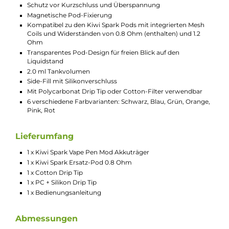
du deine E-Zigarette ganz nach deinem Geschmack
auswählen. Das schlanke, kompakte Design macht sie
zudem zu einem stylischen Begleiter, der in jeder
Situation eine gute Figur macht.
Technische Daten
Kompaktes und leichtes Pod-System für das klassische
Mund-zu-Lunge (MTL) Dampfen
Zeitloses Design
Ergonomisch-schlanke Pen-Form
Leicht zu verstauen
Einfach zu bedienen
Material: Aluminium-Legierung und PCTG
Integrierter 700 mAh Akku
Schnelles USB Typ-C Laden mit bis zu 5V / 1A
Ausgangsleistung: 9 bis 16 Watt
Ausgangsspannung: 3.3 bis 4.2 Volt
Automatische Leistungsanpassung entsprechend des
verwendeten Pods