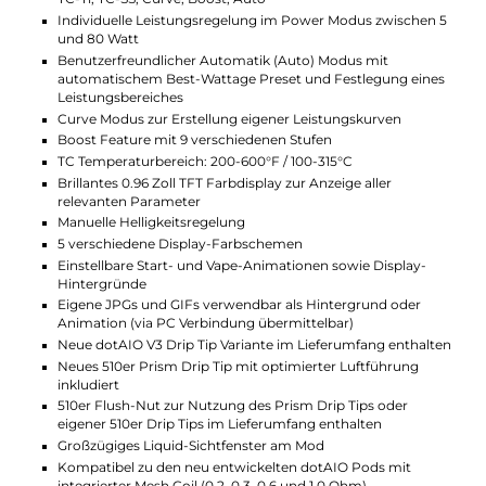
Du kannst fast alle Teile vom dotAIO V3 tauschen und
anpassen. Neue Drip Tips, andere Pods oder sogar
Einzelteile aus anderen dotAIO Modellen passen
ebenfalls. Damit gestaltest Du Deine E-Zigarette ganz
nach Deinem Geschmack und hast immer die
Möglichkeit, Dein Set zu verändern oder zu erweitern.
So wird Deine E-Zigarette zum echten Einzelstück.
Technische Daten
AIO System für DL, RDL und MTL Dampfer
Elegante und stilsichere Optik
Großzügiger Feuerbutton im dotMod Stil
Ergonomische Box-Form
Kompakt und leicht
Tolle Haptik
Magnetisch fixierte Seitencover
Nahezu alle Elemente austauschbar zur Individualisierung
Hochwertige Verarbeitung
Komfortable Bedienung
Material: Aluminium-Legierung