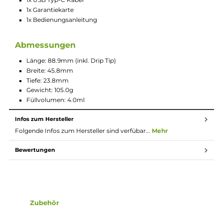
relevanten Parameter
Manuelle Helligkeitsregelung
5 verschiedene Display-Farbschemen
Einstellbare Start- und Vape-Animationen sowie Display-
Hintergründe
Eigene JPGs und GIFs verwendbar als Hintergrund oder
Animation (via PC Verbindung übermittelbar)
Neue dotAIO V3 Drip Tip Variante im Lieferumfang enthal
Neues 510er Prism Drip Tip mit optimierter Luftführung
inkludiert
510er Flush-Nut zur Nutzung des Prism Drip Tips oder
eigener 510er Drip Tips im Lieferumfang enthalten
Großzügiges Liquid-Sichtfenster am Mod
Kompatibel zu den neu entwickelten dotAIO Pods mit
integrierter Mesh Coil (0.2, 0.3, 0.6 und 1.0 Ohm)
Transparentes Pod-Design aus PCTG
4.0 ml Tankvolumen
Side-Fill mit Silikonverschluss
Seitliche Slider Airflow-Control am Pod
Luftstrom von MTL bis RDL/DL regelbar
0.3 Ohm und 0.6 Ohm dotAIO Pod im Lieferumfang