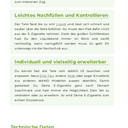
gern dabei. Egal ob unterwegs oder zu Hause.
Viele Modi für Deinen Geschmack
Du kannst die Leistung und das Dampfen ganz genau
anpassen. Es gibt verschiedene Modi, zum Beispiel Power,
Temperatursteuerung oder Auto Mode, der die passende
Leistung für Dich auswählt. Auch eine Boost-Funktion findest
Du, um die Leistung kurzzeitig zu erhöhen. So kannst Du
Deine
E-Zigarette
auf Deinen Stil einstellen. Vom sanften bis
zum intensiven Zug.
Leichtes Nachfüllen und Kontrollieren
Der Tank fasst bis zu 4ml
Liquid
und lässt sich schnell und
sauber über die Seite befüllen. Du musst den Pod dafür nicht
aus der E-Zigarette nehmen. Dank des großen Sichtfensters
hast Du den Liquidstand immer im Blick und weißt
rechtzeitig, wann nachgefüllt werden muss. So geht Dir
unterwegs nie der Nachschub aus.
Individuell und vielseitig erweiterbar