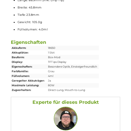
1x DotMod dotAIO V3
Box Mod
2x DotMod dotAIO Pod (0.3 Ohm & 0.6 Ohm)
1x Drip Tip
1x DotMod Prism Drip Tip
1x Airflow O-Ring
3x Ersatz O-Ring
1x Rahmenschraube (M2x4.5)
1x 510er Flush-Nut
10x Abdeckung für Schrauben
1x USB Typ-C Kabel
1x Garantiekarte
1x Bedienungsanleitung
Abmessungen