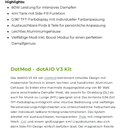
Hersteller:
DotMod
GTIN:
810167666335
Lagerbestand in Filialen anzeigen
Highlights:
80W Leistung für intensives Dampfen
4ml Tank mit Side-Fill Funktion
0,96" TFT-Farbdisplay mit individueller Farbanpassung
Austauschbare Pods & Teile für persönliche Anpassung
Leichtes Aluminiumgehäuse
Vielfältige Modi inkl. Boost Modus für einen perfekten
Dampfgenuss
DotMod - dotAIO V3 Kit
Das dotAIO V3 Kit von
DotMod
kombiniert stilvolles Design mit
modernster Technik in einem leichten und handlichen Aluminium
Gehäuse. Es bietet eine maximale Ausgangsleistung von 80 Watt