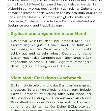
Kevin Maxhuni
Produkt-Manager & Experte
Bei Fragen zu diesem Artikel kontaktieren Sie unseren
Experten schnell und einfach per E-Mail:
E-Mail senden
Beschreibung
DotMod - dotAIO V3 Kit
Das dotAIO V3 Kit von DotMod kombiniert stilvolles Design m
modernster Technik in einem leichten und handlichen
Aluminium Gehäuse. Es bietet eine maximale Ausgangsleistu
von 80 Watt sowie verschiedene Dampfer-Modi, die sowohl fü
Direktzug (DL) als auch für Mund-zu-Lunge (MTL) geeignet sin
Das brillante 0,96 Zoll TFT-Farbdisplay ermöglicht eine intuitiv
Bedienung und vielfältige Personalisierungsmöglichkeiten wi