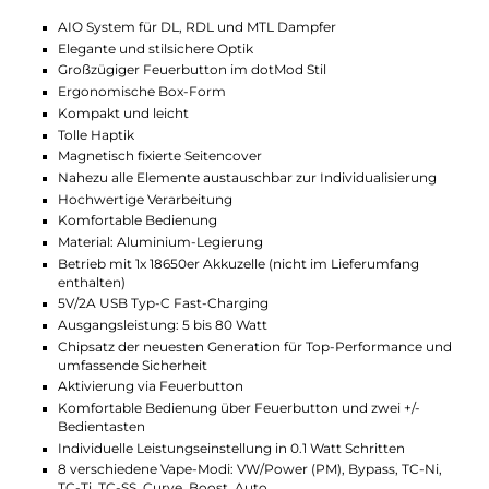
Viele Modi für Deinen Geschmack
Du kannst die Leistung und das Dampfen ganz genau
anpassen. Es gibt verschiedene Modi, zum Beispiel
Power, Temperatursteuerung oder Auto Mode, der
die passende Leistung für Dich auswählt. Auch eine
Boost-Funktion findest Du, um die Leistung kurzzeitig
zu erhöhen. So kannst Du Deine E-Zigarette auf
Deinen Stil einstellen. Vom sanften bis zum intensiven
Zug.
Leichtes Nachfüllen und Kontrollieren
Der Tank fasst bis zu 4ml Liquid und lässt sich schnell
und sauber über die Seite befüllen. Du musst den Pod
dafür nicht aus der E-Zigarette nehmen. Dank des
großen Sichtfensters hast Du den Liquidstand immer
im Blick und weißt rechtzeitig, wann nachgefüllt
werden muss. So geht Dir unterwegs nie der
Nachschub aus.
Individuell und vielseitig erweiterbar