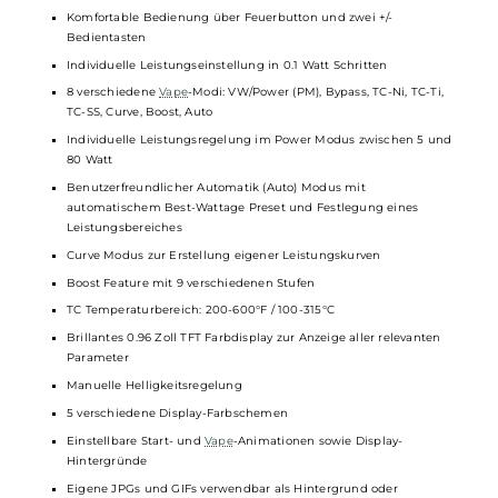
Nahezu alle Elemente austauschbar zur Individualisierung
Hochwertige Verarbeitung
Komfortable Bedienung
Material: Aluminium-Legierung
Betrieb mit 1x
18650er Akkuzelle
(nicht im Lieferumfang
enthalten)
5V/2A USB Typ-C Fast-Charging
Ausgangsleistung: 5 bis 80 Watt
Chipsatz der neuesten Generation für Top-Performance und
umfassende Sicherheit
Aktivierung via Feuerbutton
Komfortable Bedienung über Feuerbutton und zwei +/-
Bedientasten
Individuelle Leistungseinstellung in 0.1 Watt Schritten
8 verschiedene
Vape
-Modi: VW/Power (PM), Bypass, TC-Ni, TC-Ti,
TC-SS, Curve, Boost, Auto
Individuelle Leistungsregelung im Power Modus zwischen 5 un