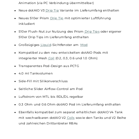
80 Watt
Benutzerfreundlicher Automatik (Auto) Modus mit
automatischem Best-Wattage Preset und Festlegung eines
Leistungsbereiches
Curve Modus zur Erstellung eigener Leistungskurven
Boost Feature mit 9 verschiedenen Stufen
TC Temperaturbereich: 200-600°F / 100-315°C
Brillantes 0.96 Zoll TFT Farbdisplay zur Anzeige aller relevanten
Parameter
Manuelle Helligkeitsregelung
5 verschiedene Display-Farbschemen
Einstellbare Start- und
Vape
-Animationen sowie Display-
Hintergründe
Eigene JPGs und GIFs verwendbar als Hintergrund oder
Animation (via PC Verbindung übermittelbar)
Neue dotAIO V3
Drip Tip
Variante im Lieferumfang enthalten
Neues 510er Prism
Drip Tip
mit optimierter Luftführung
inkludiert