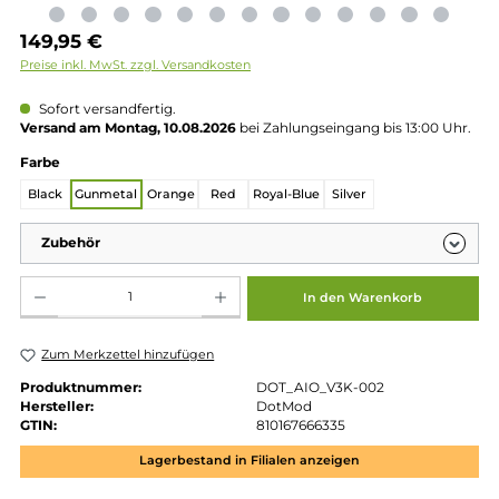
Regulärer Preis:
149,95 €
Preise inkl. MwSt. zzgl. Versandkosten
Sofort versandfertig.
Versand am Montag, 10.08.2026
bei Zahlungseingang bis 13:00 
auswählen
Farbe
Black
Gunmetal
Orange
Red
Royal-Blue
Silver
Zubehör
Produkt Anzahl: Gib den gewünschten Wert ein oder benutze die Schaltflächen um die 
In den Warenkorb
Zum Merkzettel hinzufügen
Produktnummer:
DOT_AIO_V3K-002