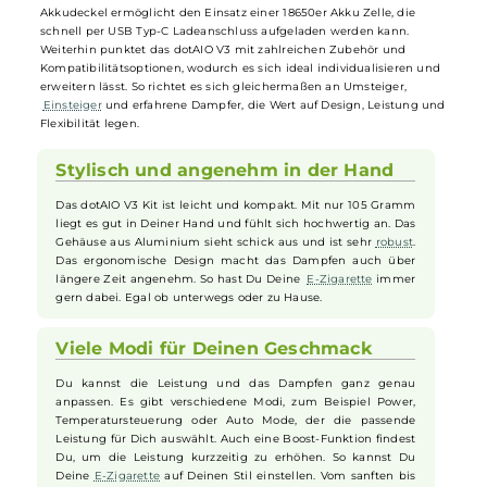
sowie verschiedene Dampfer-Modi, die sowohl für Direktzug (DL) als
auch für Mund-zu-Lunge (MTL) geeignet sind. Das brillante 0,96 Zoll
TFT-Farbdisplay ermöglicht eine intuitive Bedienung und vielfältige
Personalisierungsmöglichkeiten wie unterschiedliche Farbschemat
oder individuell ladbare Hintergrundanimationen. Das System
arbeitet mit austauschbaren, transparenten
Pods
mit integriertem
Mesh-
Coil
und einem großzügigen 4ml Liquidvolumen, das sich
dank Side-Fill-Design einfach befüllen lässt. Der magnetisch fixierte
Akkudeckel ermöglicht den Einsatz einer 18650er Akku Zelle, die
schnell per USB Typ-C Ladeanschluss aufgeladen werden kann.
Weiterhin punktet das dotAIO V3 mit zahlreichen Zubehör und
Kompatibilitätsoptionen, wodurch es sich ideal individualisieren un
erweitern lässt. So richtet es sich gleichermaßen an Umsteiger,
Einsteiger
und erfahrene Dampfer, die Wert auf Design, Leistung u
Flexibilität legen.
Stylisch und angenehm in der Hand
Das dotAIO V3 Kit ist leicht und kompakt. Mit nur 105 Gramm
liegt es gut in Deiner Hand und fühlt sich hochwertig an. Das
Gehäuse aus Aluminium sieht schick aus und ist sehr
robust
.
Das ergonomische Design macht das Dampfen auch über
längere Zeit angenehm. So hast Du Deine
E-Zigarette
immer