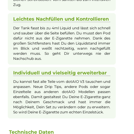
unterschiedliche Farbschemata oder individuell ladbare
Hintergrundanimationen. Das System arbeitet mit
austauschbaren, transparenten Pods mit integriertem Mesh-C
und einem großzügigen 4ml Liquidvolumen, das sich dank Sid
Fill-Design einfach befüllen lässt. Der magnetisch fixierte
Akkudeckel ermöglicht den Einsatz einer 18650er Akku Zelle, d
schnell per USB Typ-C Ladeanschluss aufgeladen werden kann
Weiterhin punktet das dotAIO V3 mit zahlreichen Zubehör un
Kompatibilitätsoptionen, wodurch es sich ideal individualisier
und erweitern lässt. So richtet es sich gleichermaßen an
Umsteiger, Einsteiger und erfahrene Dampfer, die Wert auf
Design, Leistung und Flexibilität legen.
Stylisch und angenehm in der Hand
Das dotAIO V3 Kit ist leicht und kompakt. Mit nur 105
Gramm liegt es gut in Deiner Hand und fühlt sich
hochwertig an. Das Gehäuse aus Aluminium sieht
schick aus und ist sehr robust. Das ergonomische
Design macht das Dampfen auch über längere Zeit
angenehm. So hast Du Deine E-Zigarette immer gern
dabei. Egal ob unterwegs oder zu Hause.