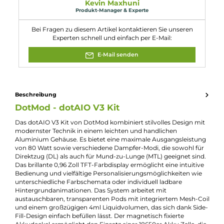
Länge: 88.9mm (inkl. Drip Tip)
Breite: 45.8mm
Tiefe: 23.8mm
Gewicht: 105.0g
Füllvolumen: 4.0ml
Eigenschaften
Akkuform:
18650
Akkuplätze:
1 Slot
Bauform:
Box-Mod
Display:
TFT ips Display
Eigenschaften:
Besondere Optik
, Einsteigerfreundlich
Farbfamilie:
Grau
Füllvolumen:
4ml
Geregelter Akkuträger:
Ja
Maximale Leistung:
80W
Zugverhalten:
Direct-Lung
, Mouth-to-Lung
Experte für dieses Produkt