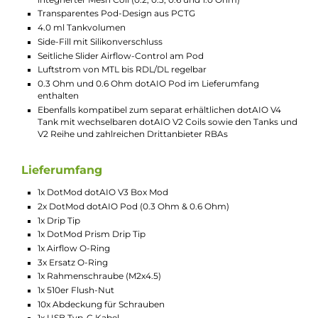
Betrieb mit 1x 18650er Akkuzelle (nicht im Lieferumfang
enthalten)
5V/2A USB Typ-C Fast-Charging
Ausgangsleistung: 5 bis 80 Watt
Chipsatz der neuesten Generation für Top-Performance u
umfassende Sicherheit
Aktivierung via Feuerbutton
Komfortable Bedienung über Feuerbutton und zwei +/-
Bedientasten
Individuelle Leistungseinstellung in 0.1 Watt Schritten
8 verschiedene Vape-Modi: VW/Power (PM), Bypass, TC-Ni
TC-Ti, TC-SS, Curve, Boost, Auto
Individuelle Leistungsregelung im Power Modus zwischen
und 80 Watt
Benutzerfreundlicher Automatik (Auto) Modus mit
automatischem Best-Wattage Preset und Festlegung eine
Leistungsbereiches
Curve Modus zur Erstellung eigener Leistungskurven
Boost Feature mit 9 verschiedenen Stufen
TC Temperaturbereich: 200-600°F / 100-315°C
Brillantes 0.96 Zoll TFT Farbdisplay zur Anzeige aller