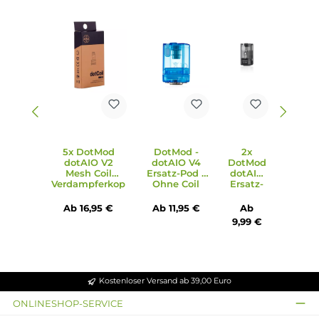
enthalten
Ebenfalls kompatibel zum separat erhältlichen dotAIO V4
Tank mit wechselbaren dotAIO V2 Coils sowie den Tanks 
V2 Reihe und zahlreichen Drittanbieter RBAs
Lieferumfang
1x DotMod dotAIO V3 Box Mod
2x DotMod dotAIO Pod (0.3 Ohm & 0.6 Ohm)
1x Drip Tip
1x DotMod Prism Drip Tip
1x Airflow O-Ring
3x Ersatz O-Ring
1x Rahmenschraube (M2x4.5)
1x 510er Flush-Nut
10x Abdeckung für Schrauben
1x USB Typ-C Kabel
1x Garantiekarte
1x Bedienungsanleitung