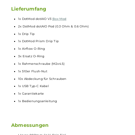
510er Flush-Nut zur Nutzung des Prism
Drip Tips
oder eigener
510er Drip Tips im Lieferumfang enthalten
Großzügiges
Liquid
-Sichtfenster am
Mod
Kompatibel zu den neu entwickelten dotAIO Pods mit
integrierter Mesh
Coil
(0.2, 0.3, 0.6 und 1.0 Ohm)
Transparentes Pod-Design aus PCTG
4.0 ml Tankvolumen
Side-Fill mit Silikonverschluss
Seitliche Slider Airflow-Control am Pod
Luftstrom von MTL bis RDL/DL regelbar
0.3 Ohm und 0.6 Ohm dotAIO Pod im Lieferumfang enthalten
Ebenfalls kompatibel zum separat erhältlichen dotAIO V4 Tank
mit wechselbaren dotAIO V2
Coils
sowie den Tanks und V2 Reih
und zahlreichen Drittanbieter RBAs
Lieferumfang