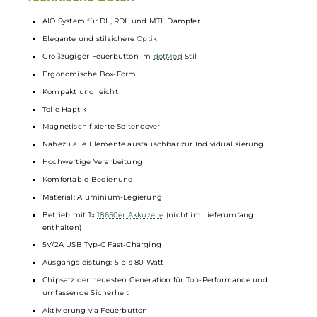
Du kannst fast alle Teile vom dotAIO V3 tauschen und
anpassen. Neue
Drip Tips
, andere
Pods
oder sogar Einzelteile
aus anderen dotAIO Modellen passen ebenfalls. Damit
gestaltest Du Deine E-Zigarette ganz nach Deinem
Geschmack und hast immer die Möglichkeit, Dein Set zu
verändern oder zu erweitern. So wird Deine E-Zigarette zum
echten Einzelstück.
Technische Daten
AIO System für DL, RDL und MTL Dampfer
Elegante und stilsichere
Optik
Großzügiger Feuerbutton im
dotMod
Stil
Ergonomische Box-Form
Kompakt und leicht
Tolle Haptik
Magnetisch fixierte Seitencover